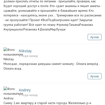
должен прислать отчеты по питанию - присылайте, проверю, как
будет хороший доступ к почте. Кто сдает анализы и пишет анкеты -
сдавайте, дописывайте и присылайте в ближайшее время. Кто
потерялся - находитесь, иначе ухх... Тренировки все по расписанию
- не пропускайте! Проект #ВсеПодКонтролем идет! Закрытая
группа работает! Всё идет по плану #тренерТатьянаРязанова
#нутрициологРязанова #ДелатьМирЛучше
Архив
Nikolay
3 года назад
Молодая , порядочная девушка снимет комнату . Оплата вперёд .
Оплата взад .
Архив
Andrey
3 года назад
Сниму 1.км. квартиру в старой части города. Желательно р-н