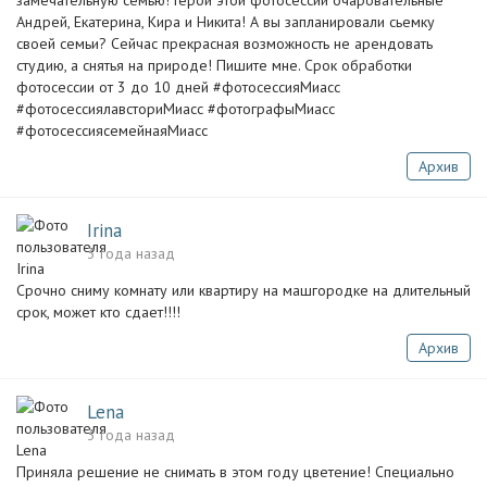
замечательную семью! Герои этой фотосессии очаровательные
Андрей, Екатерина, Кира и Никита! А вы запланировали сьемку
своей семьи? Сейчас прекрасная возможность не арендовать
студию, а снятья на природе! Пишите мне. Срок обработки
фотосессии от 3 до 10 дней #фотосессияМиасс
#фотосессиялавсториМиасс #фотографыМиасс
#фотосессиясемейнаяМиасс
Архив
Irina
3 года назад
Срочно сниму комнату или квартиру на машгородке на длительный
срок, может кто сдает!!!!
Архив
Lena
3 года назад
Приняла решение не снимать в этом году цветение! Специально