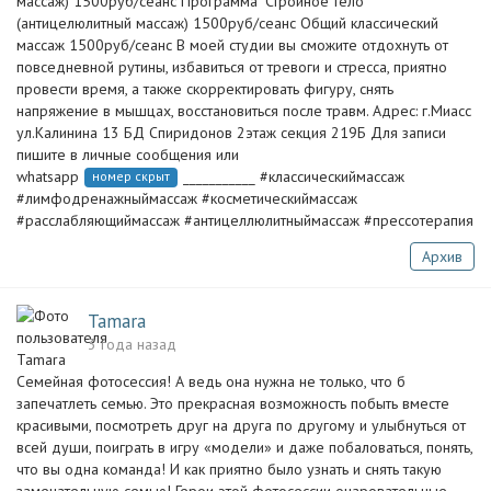
массаж) 1500руб/сеанс Программа "Стройное тело"
(антицелюлитный массаж) 1500руб/сеанс Общий классический
массаж 1500руб/сеанс В моей студии вы сможите отдохнуть от
повседневной рутины, избавиться от тревоги и стресса, приятно
провести время, а также скорректировать фигуру, снять
напряжение в мышцах, восстановиться после травм. Адрес: г.Миасс
ул.Калинина 13 БД Спиридонов 2этаж секция 219Б Для записи
пишите в личные сообщения или
whatsapp
___________ #классическиймассаж
номер скрыт
#лимфодренажныймассаж #косметическиймассаж
#расслабляющиймассаж #антицеллюлитныймассаж #прессотерапия
Архив
Tamara
3 года назад
Семейная фотосессия! А ведь она нужна не только, что б
запечатлеть семью. Это прекрасная возможность побыть вместе
красивыми, посмотреть друг на друга по другому и улыбнуться от
всей души, поиграть в игру «модели» и даже побаловаться, понять,
что вы одна команда! И как приятно было узнать и снять такую