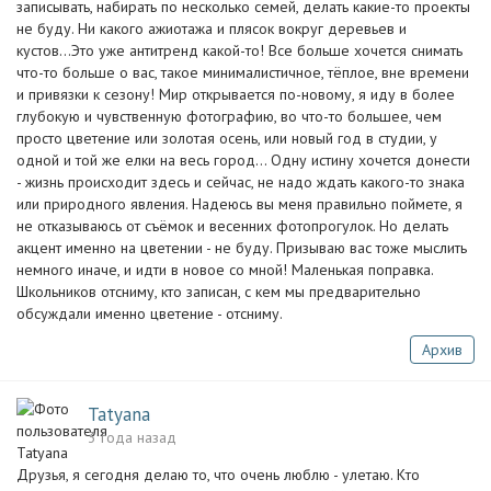
записывать, набирать по несколько семей, делать какие-то проекты
не буду. Ни какого ажиотажа и плясок вокруг деревьев и
кустов...Это уже антитренд какой-то! Все больше хочется снимать
что-то больше о вас, такое минималистичное, тёплое, вне времени
и привязки к сезону! Мир открывается по-новому, я иду в более
глубокую и чувственную фотографию, во что-то большее, чем
просто цветение или золотая осень, или новый год в студии, у
одной и той же елки на весь город... Одну истину хочется донести
- жизнь происходит здесь и сейчас, не надо ждать какого-то знака
или природного явления. Надеюсь вы меня правильно поймете, я
не отказываюсь от съёмок и весенних фотопрогулок. Но делать
акцент именно на цветении - не буду. Призываю вас тоже мыслить
немного иначе, и идти в новое со мной! Маленькая поправка.
Школьников отсниму, кто записан, с кем мы предварительно
обсуждали именно цветение - отсниму.
Архив
Tatyana
3 года назад
Друзья, я сегодня делаю то, что очень люблю - улетаю. Кто