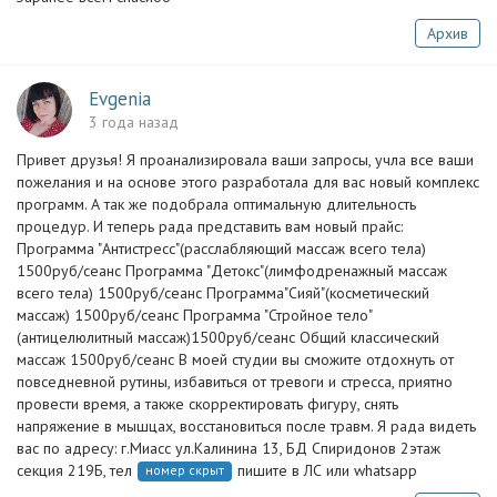
Архив
Evgenia
3 года назад
Привет друзья! Я проанализировала ваши запросы, учла все ваши
пожелания и на основе этого разработала для вас новый комплекс
программ. А так же подобрала оптимальную длительность
процедур. И теперь рада представить вам новый прайс:
Программа "Антистресс"(расслабляющий массаж всего тела)
1500руб/сеанс Программа "Детокс"(лимфодренажный массаж
всего тела) 1500руб/сеанс Программа"Сияй"(косметический
массаж) 1500руб/сеанс Программа "Стройное тело"
(антицелюлитный массаж)1500руб/сеанс Общий классический
массаж 1500руб/сеанс В моей студии вы сможите отдохнуть от
повседневной рутины, избавиться от тревоги и стресса, приятно
провести время, а также скорректировать фигуру, снять
напряжение в мышцах, восстановиться после травм. Я рада видеть
вас по адресу: г.Миасс ул.Калинина 13, БД Спиридонов 2этаж
секция 219Б, тел
пишите в ЛС или whatsapp
номер скрыт