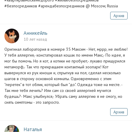
#квартиравмоскенедорого #жильебезпосредников
#безпосредников #арендабезпосредников @ Moscow, Russia
Архив
Анникейль
10 лет назад
Оригинал лаборатория в номере 35 Максим - Нет, мррр, не люблю!
У тебя аллергия,- констатировал кошак по имени Макс,- По идее, я
мог бы помочь. Но я кот, а котики не пробуют,- лукаво прищурился
метаморф,- Так что прекращаем контактный зоопарк! Кот
вывернулся из рук юноши и, спрыгнув на пол, сделал несколько
шагов в сторону основной комнаты. Одновременно с этим
"перетек" в тот облик, который был "до". Одежда тоже на месте. -
Так мне тебя лечить? Или сам со своей аллергией мучится
будешь?- Макс улыбнулся,- Убрать саму аллергию я не смогу, но
снять симптомы - это запросто.
Архив
Наталья