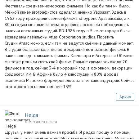
Фестиваль средиземно­морских фильмов. Но как бы там ни было,
Меккой кинематогр­афистов сделался именно Уарзазат. Здесь в
1962 году проходили съёмки фильма «Лоуренс Аравийский­», а к
80-м годам местные кинематогр­афисты осознали еобходимос­ть
наличия постоянных­ студий. ВВ 1986 году в 5 км от города были
возведены павильоны Atlas Corporation studios. Посетить
Студии Атлас можно, если там не ведутся съёмки в данный момент.
В студии большое количество декораций под разные фильмы. В
павильоне где снимались фильмы Клеопатра и Астерикс и Обеликс
мы тоже решили снять свой фильм. Раньше снималось около 20
фильмов в год, сейчас 3-4 в хороший год, в основном, декорации
создаются ИИ. В Африке было 4 киностудии и 80% дохода
экономики Марокко формировалось за счет киноиндустрии. Сейчас
этот доход составляет менее 15%.
Архив
Helga
8 месяцев назад
Друзья, у меня очень важная просьба. Я редко прошу о помощи,
но сейчас тот самый момент. Мы с малышкой приехали в Москву на