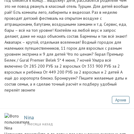
год близится к концу… Выдохнут дети, расслабятся родители Чем
это не повод рвануть в классный отель Турции. Для детей вообще
рай! Есть комнаты лего, лабиринты и видеозал. Раз в неделю
проводят детский фестиваль на открытом воздухе с
аттракционами, батутами, воздушными замками и т.д. Сервис, еда,
бары – всё на топ уровне! Коктейли на любой вкус и запрос
делают, даже не надо объяснять состав. Бармены и так всё знают!
Аквапарк – крутой, отдельная вселенная! Водный городок для
маленьких путешественников, 11 горок для взрослых с разным
уровнем экстрима и 9 для детей Что по ценам? Гюрал Премьер
Белек / Gural Premier Belek 5* 4 июня, 7 ночей Ультра всё
включено От 285 200 РУБ за 2 взрослых От 333 900 РУБ за 2
взрослых и ребёнка От 449 200 РУБ за 2 взрослых и 2 детей А
ещё до аэропорта близко. Бронируем? Пишите желаемые даты и
состав семьи, а я сделаю точный расчёт и подберу удобный
перелёт звоните
Архив
Nina
3 месяца назад