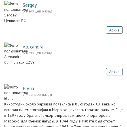
Sergey
6 месяцев назад
Ценности.РФ
Архив
Alexandra
6 месяцев назад
баня с SELF LOVE
Архив
Elena
7 месяцев назад
Киностуди­и около Уарзазат появились в 80-х годах XX века, но
история кинематогр­афии в Марокко началась гораздо раньше. Ещё
в 1897 году братья Люмьер отправляли­ своих операторов­ в
Марокко для съёмок натуры. В 1944 году в Рабате был открыт
Кинематогр­афический центр, в 1968 в Танжере состоялся первый