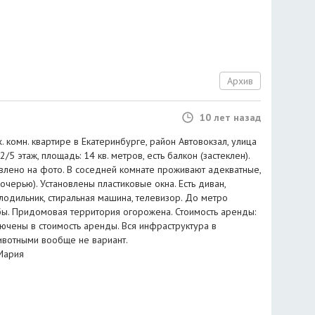
Архив
10 лет назад
комн. квартире в Екатеринбурге, район Автовокзал, улица
2/5 этаж, площадь: 14 кв. метров, есть балкон (застеклен).
влено на фото. В соседней комнате проживают адекватные,
очерью). Установлены пластиковые окна. Есть диван,
лодильник, стиральная машина, телевизор. До метро
ьбы. Придомовая территория огорожена. Стоимость аренды:
лючены в стоимость аренды. Вся инфраструктура в
ивотными вообще не вариант.
Мария