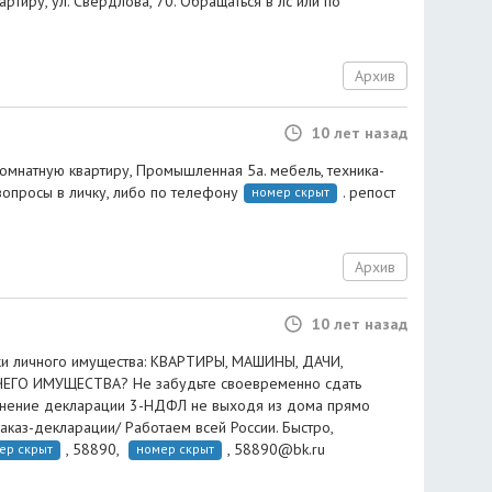
ртиру, ул. Свердлова, 70. Обращаться в лс или по
Архив
10 лет назад
комнатную квартиру, Промышленная 5а. мебель, техника-
вопросы в личку, либо по телефону
. репост
номер скрыт
Архив
10 лет назад
и личного имущества: КВАРТИРЫ, МАШИНЫ, ДАЧИ,
ЕГО ИМУЩЕСТВА? Не забудьте своевременно сдать
лнение декларации 3-НДФЛ не выходя из дома прямо
/Заказ-декларации/ Работаем всей России. Быстро,
, 58890,
,
58890@bk.ru
ер скрыт
номер скрыт