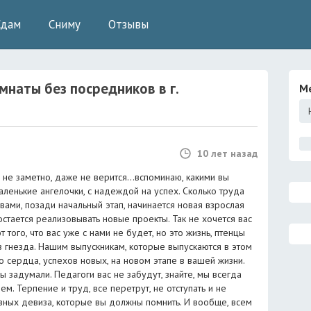
Сдам
Сниму
Отзывы
мнаты без посредников
в г.
М
10 лет назад
не заметно, даже не верится...вспоминаю, какими вы
ленькие ангелочки, с надеждой на успех. Сколько труда
ами, позади начальный этап, начинается новая взрослая
о остается реализовывать новые проекты. Так не хочется вас
т того, что вас уже с нами не будет, но это жизнь, птенцы
з гнезда. Нашим выпускникам, которые выпускаются в этом
го сердца, успехов новых, на новом этапе в вашей жизни.
 вы задумали. Педагоги вас не забудут, знайте, мы всегда
м. Терпение и труд, все перетрут, не отступать и не
авных девиза, которые вы должны помнить. И вообще, всем