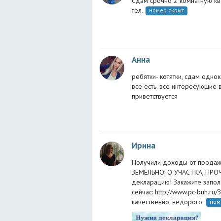
Сдам срочно 2 комнатную ква
тел.
номер скрыт
Анна
ребятки- котятки, сдам одно
все есть. все интересующие 
приветствуется
Ирина
Получили доходы от продаж
ЗЕМЕЛЬНОГО УЧАСТКА, ПРОЧ
декларацию! Закажите запо
сейчас: http://www.pc-buh.ru
качественно, недорого.
ном