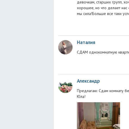
девочкам, старших групп, хо
хорошее, но что делает нас 
мы сила!Больше все таки ус
Наталия
СДАМ однокомнатную кварти
Александр
Предлагаю: Сдам комнату бе
Юла!