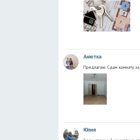
Анютка
Предлагаю: Сдам комнату за
Юлия