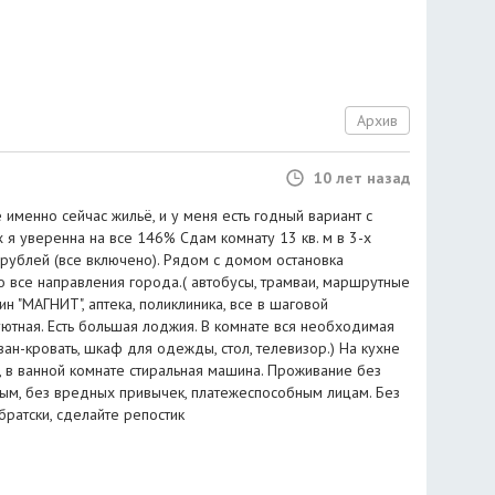
Архив
10 лет назад
 именно сейчас жильё, и у меня есть годный вариант с
 я уверенна на все 146% Сдам комнату 13 кв. м в 3-х
 рублей (все включено). Рядом с домом остановка
о все направления города.( автобусы, трамваи, маршрутные
ин "МАГНИТ", аптека, поликлиника, все в шаговой
уютная. Есть большая лоджия. В комнате вся необходимая
ан-кровать, шкаф для одежды, стол, телевизор.) На кухне
, в ванной комнате стиральная машина. Проживание без
ым, без вредных привычек, платежеспособным лицам. Без
братски, сделайте репостик