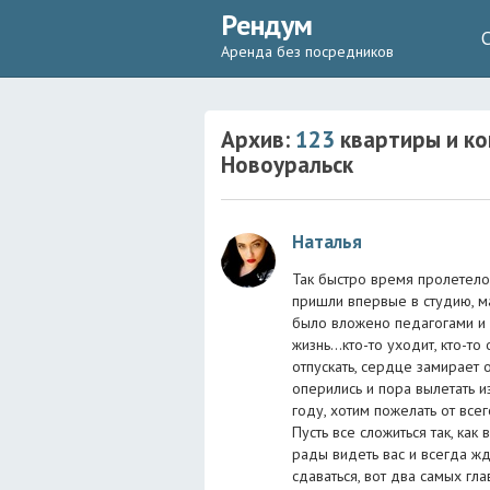
Рендум
Аренда без посредников
Архив:
123
квартиры и ко
Новоуральск
Наталья
Так быстро время пролетело 
пришли впервые в студию, ма
было вложено педагогами и в
жизнь...кто-то уходит, кто-т
отпускать, сердце замирает о
оперились и пора вылетать и
году, хотим пожелать от все
Пусть все сложиться так, как
рады видеть вас и всегда жде
сдаваться, вот два самых гл