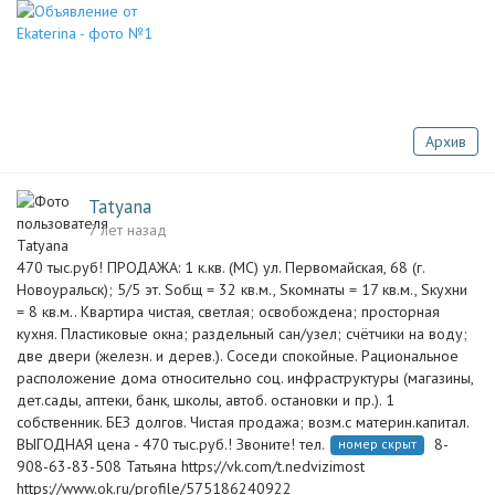
Архив
Tatyana
7 лет назад
470 тыс.руб! ПРОДАЖА: 1 к.кв. (МС) ул. Первомайская, 68 (г.
Новоуральск); 5/5 эт. Sобщ = 32 кв.м., Sкомнаты = 17 кв.м., Sкухни
= 8 кв.м.. Квартира чистая, светлая; освобождена; просторная
кухня. Пластиковые окна; раздельный сан/узел; счётчики на воду;
две двери (железн. и дерев.). Соседи спокойные. Рациональное
расположение дома относительно соц. инфраструктуры (магазины,
дет.сады, аптеки, банк, школы, автоб. остановки и пр.). 1
собственник. БЕЗ долгов. Чистая продажа; возм.с материн.капитал.
ВЫГОДНАЯ цена - 470 тыс.руб.! Звоните! тел.
8-
номер скрыт
908-63-83-508 Татьяна https://vk.com/t.nedvizimost
https://www.ok.ru/profile/575186240922