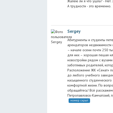
Жалею ли я что ушла? - Нет. 
А трудности - это временно.
Sergey
Абитуриенты и студенты пет
арендаторов недвижимости в
– начале осени почти 250 ты
для них – хорошая пешая ил
новостройки рядом с вузами 
заботливых родителей, кото
Расположение ЖК «Сенат» п
до любого учебного заведен
насыщенного студенческого 
комфортной жизни. По вопро
обращайтесь! Всё расскажем 
Петропавловск-Камчатский, п
номер скрыт