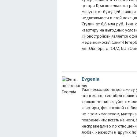
центра Красносельского рай
минутах от будущей станции 
недвижимости в этой локации
Студии от 6,6 млн руб. 1ккв. 
квартиру на выгодных услов
«Новостройки» является офи
Недвижимость". Санкт-Петерб
лет Октября д. 14/2, БЦ «Ор
Evgenia
Уже несколько недель живу 
что в конце сентября появит
сложно решиться уйти с мал
квартиры, финансовой стабил
не с тем человеком, материа
повременить: встать на ноги,
несправедливо по отношению
любви, нежности и других по