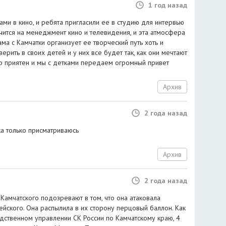
1 год назад
нами в кино, и ребята пригласили ее в студию для интервью
чится на менеджмент кино и телевидения, и эта атмосфера
ама с Камчатки организует ее творческий путь хоть и
рить в своих детей и у них все будет так, как они мечтают
о приятен и мы с детками передаем огромный привет
Архив
2 года назад
а только присматриваюсь
Архив
2 года назад
Камчатского подозревают в том, что она атаковала
йского. Она распылила в их сторону перцовый баллон. Как
дственном управлении СК России по Камчатскому краю, 4