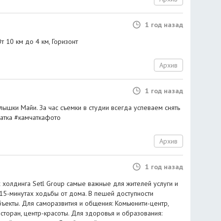
1 год назад
т 10 км до 4 км, Горизонт
Архив
1 год назад
ышки Майи. За час съемки в студии всегда успеваем снять
атка #камчаткафото
Архив
1 год назад
 холдинга Setl Group самые важные для жителей услуги и
 15-минутах ходьбы от дома. В пешей доступности
ъекты. Для саморазвития и общения: Комьюнити-центр,
сторан, центр-красоты. Для здоровья и образования: