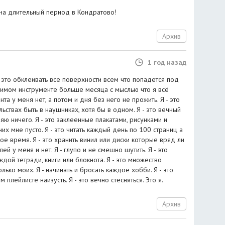
 на длительный период в Кондратово!
Архив
1 год назад
Я - это обклеивать все поверхности всем что попадется под
любимом инструменте больше месяца с мыслью что я всё
нта у меня нет, а потом и дня без него не прожить. Я - это
ьствах быть в наушниках, хотя бы в одном. Я - это вечный
яю ничего. Я - это заклеенные плакатами, рисунками и
их мне пусто. Я - это читать каждый день по 100 страниц а
ое время. Я - это хранить винил или диски которые вряд ли
 у меня и нет. Я - глупо и не смешно шутить. Я - это
ждой тетради, книги или блокнота. Я - это множество
олько моих. Я - начинать и бросать каждое хобби. Я - это
 плейлисте наизусть. Я - это вечно стесняться. Это я.
Архив