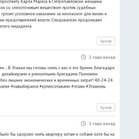
о проспекту Карла Маркса в Петропавловске женщина
лон со слезоточивым веществом против судебных
й грозит уголовное наказание за неопасное для жизни и
ии представителей власти. Следователи продолжают
 этого инцидента.
Архив
2 года назад
ли... В Этажах мы готовы снять с вас и это бремя, благодаря
и дизайнерами и ремонтными бригадами‍‍ Поможем
без лишних экономических и временных затрат! 40-24-24
атке #навыбирался #купилсэтажами #этажи #Этажизнь
Архив
2 года назад
о было бы здорово снять квартиру котам и собаке хотя бы на