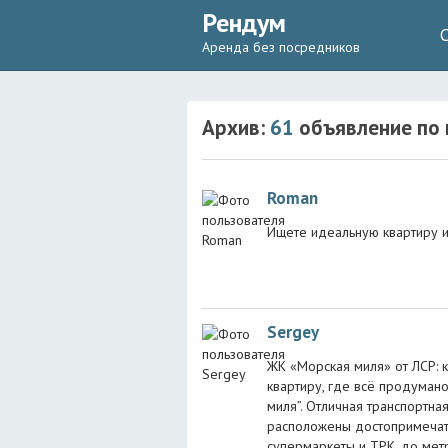
Рендум
Аренда без посредников
Архив:
61
объявление
по 
Roman
Ищете идеальную квартиру и
Sergey
ЖК «Морская миля» от ЛСР: 
квартиру, где всё продуман
миля”. Отличная транспортна
расположены достопримечате
супермаркеты и ТРК, до метр