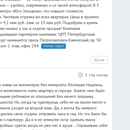
она — удобно, современно и со своей атмосферой. В 3
метро «Юго-Западная», что повысит стоимость
. Чистовая отделка во всех квартирах. Цены в проекте:
от 9,2 млн руб. 2ккв. от 15 млн руб. Подобрать и купить
иях можно у нас в отделе продаж! Компания
циальным партнёром компании: "ЦРП "Петербургская
ург начинается здесь: Петропавловск-Камчатский, пр. 50
ион» 2 этаж, офис 204
номер скрыт
Архив
1 год назад
у мамы на километрах без интернета. Изоляция Надеюсь,
ся возможность снять квартиру в городе. Знаете, мне было
еньким ребенком из отношений без ничего (машины,
ьности). Но, когда ты чувствуешь себя не на своем месте и
льное уходит на второй план. Да, я могла бы немного
 сделать свою студию, отправить сына в сад. Но это было бы
 к партнеру. Да и я не умею/не хочу одевать маску
добных чувств, когда их уже нет в душе... Спрашиваю себя: