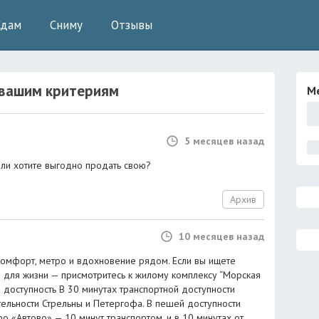
Сдам
Сниму
Отзывы
вашим критериям
М
5 месяцев назад
ли хотите выгодно продать свою?
Архив
10 месяцев назад
комфорт, метро и вдохновение рядом. Если вы ищете
о для жизни — присмотритесь к жилому комплексу “Морская
я доступность В 30 минутах транспортной доступности
льности Стрельны и Петергофа. В пешей доступности
о «Автово» — 10 минут транспортом, и в 10 минутах от