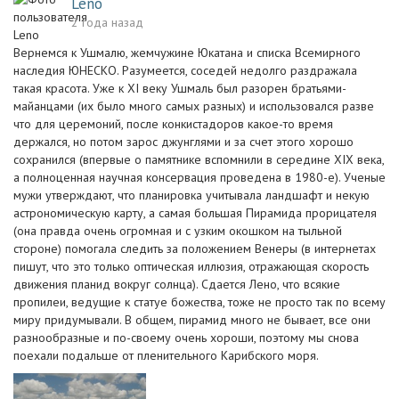
Leno
2 года назад
Вернемся к Ушмалю, жемчужине Юкатана и списка Всемирного
наследия ЮНЕСКО. Разумеется, соседей недолго раздражала
такая красота. Уже к XI веку Ушмаль был разорен братьями-
майанцами (их было много самых разных) и использовался разве
что для церемоний, после конкистадоров какое-то время
держался, но потом зарос джунглями и за счет этого хорошо
сохранился (впервые о памятнике вспомнили в середине XIX века,
а полноценная научная консервация проведена в 1980-е). Ученые
мужи утверждают, что планировка учитывала ландшафт и некую
астрономическую карту, а самая большая Пирамида прорицателя
(она правда очень огромная и с узким окошком на тыльной
стороне) помогала следить за положением Венеры (в интернетах
пишут, что это только оптическая иллюзия, отражающая скорость
движения планид вокруг солнца). Сдается Лено, что всякие
пропилеи, ведущие к статуе божества, тоже не просто так по всему
миру придумывали. В общем, пирамид много не бывает, все они
разнообразные и по-своему очень хороши, поэтому мы снова
поехали подальше от пленительного Карибского моря.