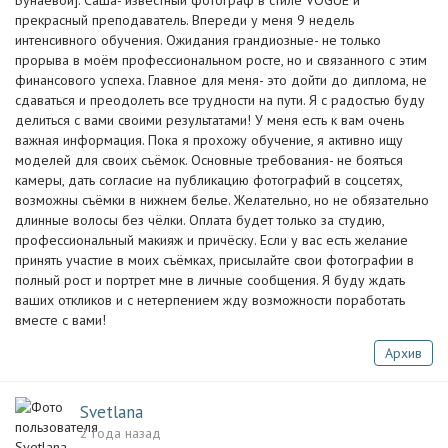
Бунаевой]. Саша- известный фотограф в стиле VOGUE и
прекрасный преподаватель. Впереди у меня 9 недель
интенсивного обучения. Ожидания грандиозные- не только
прорыва в моëм профессиональном росте, но и связанного с этим
финансового успеха. Главное для меня- это дойти до диплома, не
сдаваться и преодолеть все трудности на пути. Я с радостью буду
делиться с вами своими результатами! У меня есть к вам очень
важная информация. Пока я прохожу обучение, я активно ищу
моделей для своих съëмок. Основные требования- не бояться
камеры, дать согласие на публикацию фотографий в соцсетях,
возможны съёмки в нижнем белье. Желательно, но не обязательно
длинные волосы без чëлки. Оплата будет только за студию,
профессиональный макияж и причëску. Если у вас есть желание
принять участие в моих съёмках, присылайте свои фотографии в
полный рост и портрет мне в личные сообщения. Я буду ждать
ваших откликов и с нетерпением жду возможности поработать
вместе с вами!
Архив
Svetlana
2 года назад