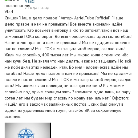
Vlad
2 года назад
Стишок "Наше дело правое!" Автор- AsrielTube [official] "Наше
дело правое и нам не привыкать! Все вместе аномалии идём
уничтожать. Кто возьмёт винтовку а кто то автомат, такой вот наш
отменный ГОКа коловрат! Во имя человечества идём мы погибать!
Наше дело правое и нам не привыкать! Мы не сдадимся волею и
нас не сломить! Мы - ГОК и мы защита чтоб мирно, сладко жить!
Жили мы спокойно, 400 тысяч лет. Мы мирно жили с теми кто нёс
нам кучи бед. Не знали что нам делать, и как нас защищать. Но всё
же победили этих нелюдей, итак. Во имя человечества идём мы
погибать! Наше дело правое и нам не привыкать! Мы не сдадимся
волею и нас не сломить! Мы - ГОК и мы защита чтоб мирно, сладко
жить! Мы аномальная полиция, не дающая им жить! Вы можете
спокойно под ярким солнцем жить, Запомните одно лишь, на пару
сотен лет: мы будем мир спасать по нраву вам иль нет!" Оффтоп:
Нашёл его в закромах залайканных постов... стих был скинут в
одной из удалённых мной групп, спасибо ВК за сохранённую
историю.