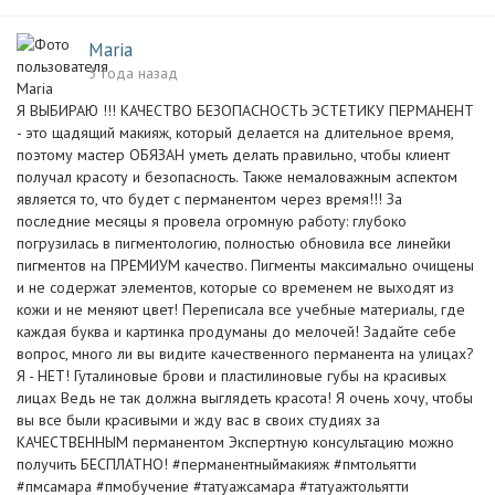
Maria
3 года назад
Я ВЫБИРАЮ !!! КАЧЕСТВО БЕЗОПАСНОСТЬ ЭСТЕТИКУ ПЕРМАНЕНТ
- это щадящий макияж, который делается на длительное время,
поэтому мастер ОБЯЗАН уметь делать правильно, чтобы клиент
получал красоту и безопасность. Также немаловажным аспектом
является то, что будет с перманентом через время!!! За
последние месяцы я провела огромную работу: глубоко
погрузилась в пигментологию, полностью обновила все линейки
пигментов на ПРЕМИУМ качество. Пигменты максимально очищены
и не содержат элементов, которые со временем не выходят из
кожи и не меняют цвет! Переписала все учебные материалы, где
каждая буква и картинка продуманы до мелочей! Задайте себе
вопрос, много ли вы видите качественного перманента на улицах?
Я - НЕТ! Гуталиновые брови и пластилиновые губы на красивых
лицах Ведь не так должна выглядеть красота! Я очень хочу, чтобы
вы все были красивыми и жду вас в своих студиях за
КАЧЕСТВЕННЫМ перманентом Экспертную консультацию можно
получить БЕСПЛАТНО! #перманентныймакияж #пмтольятти
#пмсамара #пмобучение #татуажсамара #татуажтольятти