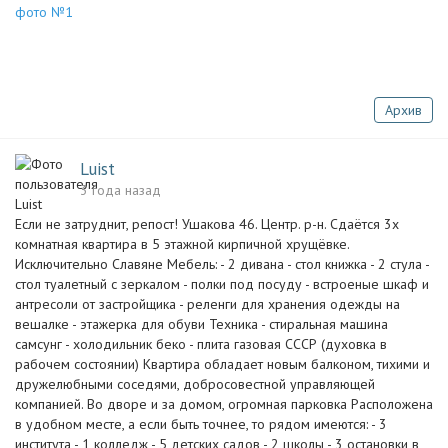
Архив
Luist
3 года назад
Если не затруднит, репост! Ушакова 46. Центр. р-н. Сдаётся 3х
комнатная квартира в 5 этажной кирпичной хрущёвке.
Исключительно Славяне Мебель: - 2 дивана - стол книжка - 2 стула -
стол туалетный с зеркалом - полки под посуду - встроеные шкаф и
антресоли от застройщика - реленги для хранения одежды на
вешалке - этажерка для обуви Техника - стиральная машина
самсунг - холодильник беко - плита газовая СССР (духовка в
рабочем состоянии) Квартира обладает новым балконом, тихими и
дружелюбными соседями, добросовестной управляющей
компанией. Во дворе и за домом, огромная парковка Расположена
в удобном месте, а если быть точнее, то рядом имеются: - 3
института - 1 колледж - 5 детских садов - 2 школы - 3 остановки в