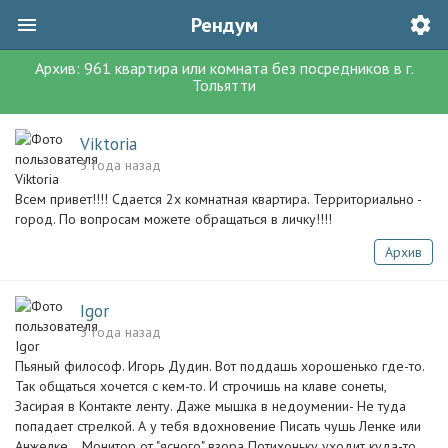
Рендум
Архив:
961
квартира или комната без посредников
в г.
Тольятти
Viktoria
3 года назад
Всем привет!!!! Сдается 2х комнатная квартира. Территориально -
город. По вопросам можете обращаться в личку!!!!
Архив
Igor
3 года назад
Пьяный философ. Игорь Дудин. Вот поддашь хорошенько где-то.
Так общаться хочется с кем-то. И строчишь на клаве сонеты,
Засирая в Контакте ленту. Даже мышка в недоумении- Не туда
попадает стрелкой. А у тебя вдохновение Писать чушь Ленке или
Анжелке... Монитор от "ясного" взора Потихоньку уходит куда-то.