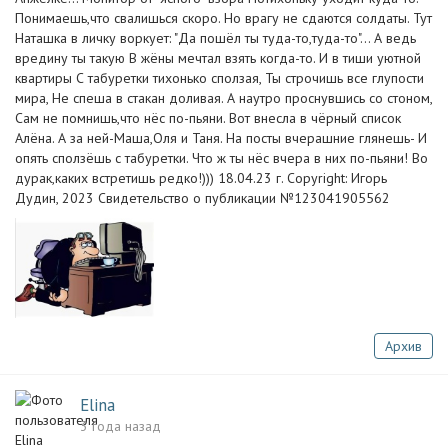
Понимаешь,что свалишься скоро. Но врагу не сдаются солдаты. Тут
Наташка в личку воркует: "Да пошёл ты туда-то,туда-то"... А ведь
вредину ты такую В жёны мечтал взять когда-то. И в тиши уютной
квартиры С табуретки тихонько сползая, Ты строчишь все глупости
мира, Не спеша в стакан доливая. А наутро проснувшись со стоном,
Сам не помнишь,что нёс по-пьяни. Вот внесла в чёрный список
Алёна. А за ней-Маша,Оля и Таня. На посты вчерашние глянешь- И
опять сползёшь с табуретки. Что ж ты нёс вчера в них по-пьяни! Во
дурак,каких встретишь редко!))) 18.04.23 г. Copyright: Игорь
Дудин, 2023 Свидетельство о публикации №123041905562
Архив
Elina
3 года назад