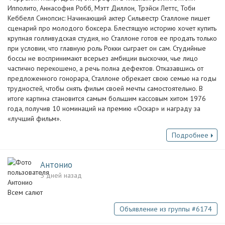
Ипполито, Аннасофия Робб, Мэтт Диллон, Трэйси Леттс, Тоби
Кеббелл Синопсис: Начинающий актер Сильвестр Сталлоне пишет
сценарий про молодого боксера. Блестящую историю хочет купить
крупная голливудская студия, но Сталлоне готов ее продать только
при условии, что главную роль Рокки сыграет он сам. Студийные
боссы не воспринимают всерьез амбиции выскочки, чье лицо
частично перекошено, а речь полна дефектов. Отказавшись от
предложенного гонорара, Сталлоне обрекает свою семью на годы
трудностей, чтобы снять фильм своей мечты самостоятельно. В
итоге картина становится самым большим кассовым хитом 1976
года, получив 10 номинаций на премию «Оскар» и награду за
«лучший фильм».
Подробнее
Антонио
5 дней назад
Всем салют
Объявление из группы #6174