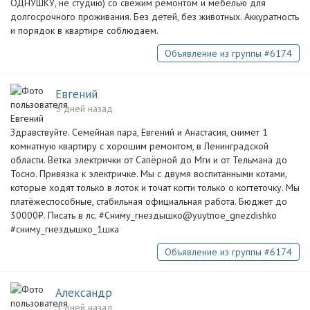
ОДНУШКУ, не студию) со свежим ремонтом и мебелью для
долгосрочного проживания. Без детей, без животных. Аккуратность
и порядок в квартире соблюдаем.
Объявление из группы #6174
Евгений
5 дней назад
Здравствуйте. Семейная пара, Евгений и Анастасия, снимет 1
комнатную квартиру с хорошим ремонтом, в Ленинградской
области. Ветка электрички от Сапёрной до Мги и от Тельмана до
Тосно. Привязка к электричке. Мы с двумя воспитанными котами,
которые ходят только в лоток и точат когти только о когтеточку. Мы
платёжеспособные, стабильная официальная работа. Бюджет до
30000₽. Писать в лс. #Сниму_гнездышко@yuytnoe_gnezdishko
#сниму_гнездышко_1шка
Объявление из группы #6174
Александр
5 дней назад