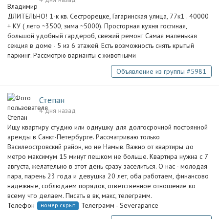
ДЛИТЕЛЬНО! 1-к кв. Сестрорецке, Гагаринская улица, 77к1 . 40000
+ КУ ( лето ~3500, зима ~5000). Просторная кухня гостиная,
большой удобный гардероб, свежий ремонт Самая маленькая
секция в доме - 5 из 6 этажей. Есть возможность снять крытый
паркинг. Рассмотрю варианты с животными
Объявление из группы #5981
Степан
4 дня назад
Ищу квартиру студию или однушку для долгосрочной постоянной
аренды в Санкт-Петербурге. Рассматриваю только
Василеостровский район, но не Намыв. Важно от квартиры до
метро максимум 15 минут пешком не больше. Квартира нужна с 7
августа, желательно в этот день сразу заселиться. О нас - молодая
пара, парень 23 года и девушка 20 лет, оба работаем, финансово
надежные, соблюдаем порядок, ответственное отношение ко
всему что делаем. Писать в вк, макс, телеграмм.
Телефон
Телеграмм - Severapance
номер скрыт