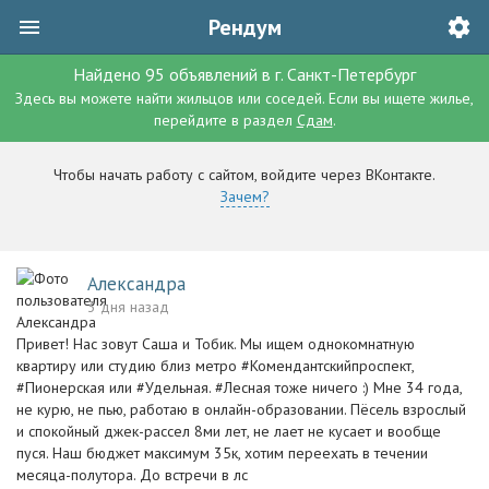
Рендум
Найдено
95
объявлений
в г.
Санкт-Петербург
Здесь вы можете найти жильцов или соседей. Если вы ищете жилье,
перейдите в раздел
Сдам
.
Чтобы начать работу с сайтом, войдите через ВКонтакте.
Зачем?
Александра
3 дня назад
Привет! Нас зовут Саша и Тобик. Мы ищем однокомнатную
квартиру или студию близ метро #Комендантскийпроспект,
#Пионерская или #Удельная. #Лесная тоже ничего :) Мне 34 года,
не курю, не пью, работаю в онлайн-образовании. Пёсель взрослый
и спокойный джек-рассел 8ми лет, не лает не кусает и вообще
пуся. Наш бюджет максимум 35к, хотим переехать в течении
месяца-полутора. До встречи в лс