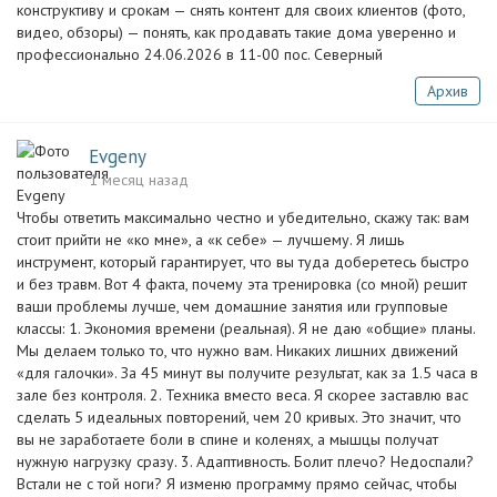
конструктиву и срокам — снять контент для своих клиентов (фото,
видео, обзоры) — понять, как продавать такие дома уверенно и
профессионально 24.06.2026 в 11-00 пос. Северный
Архив
Evgeny
1 месяц назад
Чтобы ответить максимально честно и убедительно, скажу так: вам
стоит прийти не «ко мне», а «к себе» — лучшему. Я лишь
инструмент, который гарантирует, что вы туда доберетесь быстро
и без травм. Вот 4 факта, почему эта тренировка (со мной) решит
ваши проблемы лучше, чем домашние занятия или групповые
классы: 1. Экономия времени (реальная). Я не даю «общие» планы.
Мы делаем только то, что нужно вам. Никаких лишних движений
«для галочки». За 45 минут вы получите результат, как за 1.5 часа в
зале без контроля. 2. Техника вместо веса. Я скорее заставлю вас
сделать 5 идеальных повторений, чем 20 кривых. Это значит, что
вы не заработаете боли в спине и коленях, а мышцы получат
нужную нагрузку сразу. 3. Адаптивность. Болит плечо? Недоспали?
Встали не с той ноги? Я изменю программу прямо сейчас, чтобы