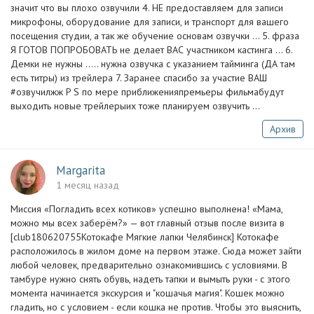
значит что вы плохо озвучили 4. НЕ предоставляем для записи
микрофоны, оборудование для записи, и транспорт для вашего
посещения студии, а так же обучение основам озвучки … 5. фраза
Я ГОТОВ ПОПРОБОВАТЬ не делает ВАС участником кастинга … 6.
Демки не нужны ….. нужна озвучка с указанием тайминга (ДА там
есть титры) из трейлера 7. Заранее спасибо за участие ВАШ
#озвучилжж P S по мере приближенияпремьеры фильмабудут
выходить новые трейлерыих тоже планируем озвучить …
Архив
Margarita
1 месяц назад
Миссия «Погладить всех котиков» успешно выполнена! «Мама,
можно мы всех заберём?» — вот главный отзыв после визита в
[club180620755Котокафе Мягкие лапки Челябинск] Котокафе
расположилось в жилом доме на первом этаже. Сюда может зайти
любой человек, предварительно ознакомившись с условиями. В
тамбуре нужно снять обувь, надеть тапки и вымыть руки - с этого
момента начинается экскурсия и "кошачья магия". Кошек можно
гладить, но с условием - если кошка не против. Чтобы это выяснить,