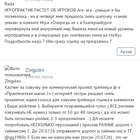
ИГРОПРАКТИК РАСТЕТ ОБ ИГРОКОВ Ага- ага - раньше я бы
посмеялась - но в четверг мне пришлось снять шапочку «самая
умная» в комнате Игра «Очередь из » в Екатеринбурге
перевернула мой внутренний мир Вывела меня на новый уровень
игропрактики и в очередные раз «натянула» меня на глобус
Подробности надо ? Или сразу ссылку на предзапись ?
Архив
Zhigulev
1 месяц назад
Кастинг на озвучку (не коммерческий проект) трейлера ф-а
«Практическая магия 2» ( история4 сестры решают снять
проклятие, ищем голоса для озвучки трейлера ссылка в комментах
) Ваши действия 1. Выбираете понравившийся голос ( ВСЕ реплики
озвучивать НЕ нужно,) только от 10 до 40 секунд ( да это может
быть несколько реплик, 2-3 предложения …) ДА можете
попробовать НЕСКОЛЬКО персонажей ( прислав РАЗНЫЕ дороги с
таймингом) 2. До 20.07.26 отправляете дороги (с таймингом) в ТГ
@gg1980s 3. Если мы не написали вам (после 20.07.26) , это не