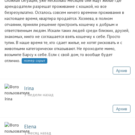
сложная ситуация, уже несколько месяцев они ищут жилье где
арендодатели разрешат проживание с кошкой, но все
безрезультатно. Осталось совсем ничего времени проживания в
настоящее время, квартира продаётся. Хозяева, в полном
отчаянии, приняли решение пристроить кошечку к добрым и
ответственным людям. Искали таких людей среди близких, друзей,
знакомых, никто не соглашается взять кошечку к себе. Просто
тупик. В наше время те, кто сдает жилье, не хотят рисковать и с
животными категорически отказывают. Не проходите мимо,
возьмите Барсу к себе. Если с свой дом, то вообще будет
отлично.
номер скрыт
Архив
Irina
3 недели назад
Архив
Elena
1 месяц назад