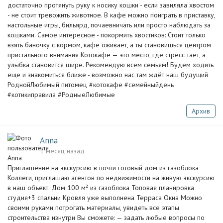
достаточно протянуть руку к носику кошки - если завиляла хвостом
- не стоит тревожить животное. В кафе можно поиграть в приставку,
настольные игры, бильярд, почаевничать или просто наблюдать за
кошками. Самое интересное - покормить хвостиков: Стоит только
взять баночку с кормом, кафе оживает, а ты становишься центром
пристального внимания Котокафе — это место, где стресс тает, а
улыбка становится шире. Рекомендую всем семьям! Будем ходить
еще и знакомиться ближе - возможно нас там ждёт наш будущий
РоднойЛюбимый питомец #котокафе #семейныйдень
#котикиправила #РодныеЛюбимые
Архив
Anna
1 месяц назад
Приглашение на экскурсию в почти готовый дом из газоблока
Коллеги, приглашаю агентов по недвижимости на живую экскурсию
в наш объект. Дом 100 м² из газоблока Топовая планировка
студия+3 спальни Кровля уже выполнена Терраса Окна Можно
своими руками потрогать материалы, увидеть все этапы
строительства изнутри Вы сможете: — задать любые вопросы по