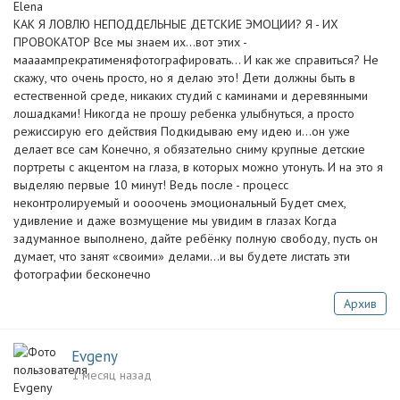
КАК Я ЛОВЛЮ НЕПОДДЕЛЬНЫЕ ДЕТСКИЕ ЭМОЦИИ? Я - ИХ
ПРОВОКАТОР Все мы знаем их…вот этих -
маааампрекратименяфотографировать… И как же справиться? Не
скажу, что очень просто, но я делаю это! Дети должны быть в
естественной среде, никаких студий с каминами и деревянными
лошадками! Никогда не прошу ребенка улыбнуться, а просто
режиссирую его действия Подкидываю ему идею и…он уже
делает все сам Конечно, я обязательно сниму крупные детские
портреты с акцентом на глаза, в которых можно утонуть. И на это я
выделяю первые 10 минут! Ведь после - процесс
неконтролируемый и оооочень эмоциональный Будет смех,
удивление и даже возмущение мы увидим в глазах Когда
задуманное выполнено, дайте ребёнку полную свободу, пусть он
думает, что занят «своими» делами…и вы будете листать эти
фотографии бесконечно
Архив
Evgeny
1 месяц назад