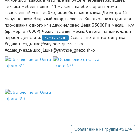
жк комфорт класса, в квартире вы будете первыми жильцами.
Техника, мебель новые. 41 м2 Окна на обе стороны дома,
застекленный Есть необходимая бытовая техника. До метро 15
минут пешком. Закрытый двор, парковка. Квартира подходит для
проживания одного или двух человек. Цена: 33000₽ в месяц + к/у
(примерно 7000₽) + залог за один месяц Сдается на длительный
период Для связи:
#сдаю_гнездышко_однушка
номер скрыт
#сдаю_гнездышко@yuytnoe_gnezdishko
#сдаю_гнездышко_1шка@yuytnoe_gnezdishko
Объявление из группы #6174